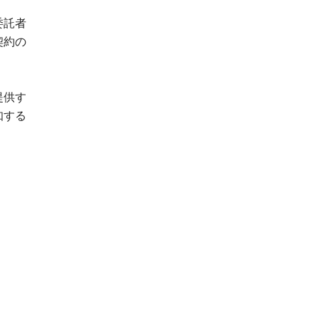
委託者
契約の
提供す
知する