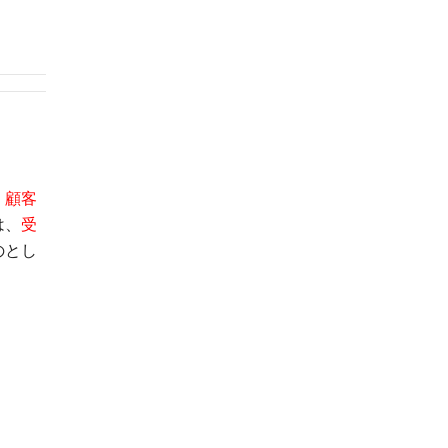
、顧客
は、
受
のとし