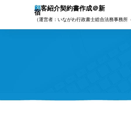
コ
顧客紹介契約書作成＠新
ン
宿
テ
（運営者：いながわ行政書士総合法務事務所
ン
ツ
へ
ス
キ
ッ
プ